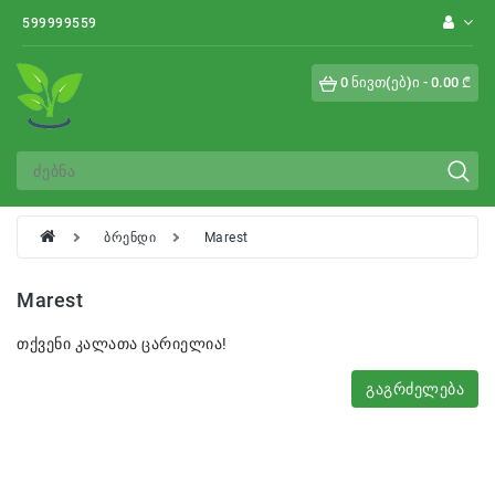
Category
599999559
0 ნივთ(ებ)ი - 0.00 ₾
Ხვიარა
Ინგლისური
Ფლორიბუნდა
Ჩაის
ბრენდი
Marest
Ჰიბრიდი
Marest
Შრაბი
თქვენი კალათა ცარიელია!
Გრანდიფლორა
Გაგრძელება
Ფლორისტული
Იაპონური
Შტამბები