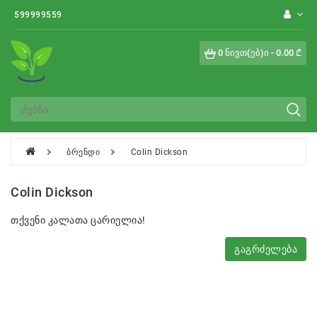
Category
599999559
0 ნივთ(ებ)ი - 0.00 ₾
Ხვიარა
Ინგლისური
Ფლორიბუნდა
Ჩაის
ბრენდი
Colin Dickson
Ჰიბრიდი
Colin Dickson
Შრაბი
თქვენი კალათა ცარიელია!
Გრანდიფლორა
Გაგრძელება
Ფლორისტული
Იაპონური
Შტამბები