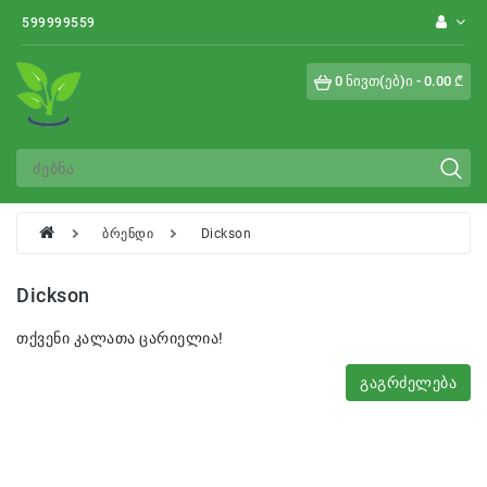
Category
599999559
0 ნივთ(ებ)ი - 0.00 ₾
Ხვიარა
Ინგლისური
Ფლორიბუნდა
Ჩაის
ბრენდი
Dickson
Ჰიბრიდი
Dickson
Შრაბი
თქვენი კალათა ცარიელია!
Გრანდიფლორა
Გაგრძელება
Ფლორისტული
Იაპონური
Შტამბები